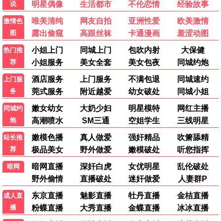
🎞️ 韩国电影
更多日韩
票房大作，口碑佳片
我的解放日志·2023
悬疑反转神剧