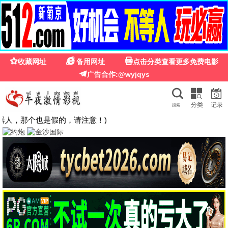
日韩在线电影
日剧韩剧 · 免费高清
日韩在线电影 · 追剧新势
力
最新日剧/韩剧/日本电影/韩国电影，每日更新，
高清画质，日韩影视大全
开始追剧