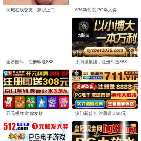
甜度满分，怦然心动
寄生虫·2024
票房冠军电影
在线观看
8.5分