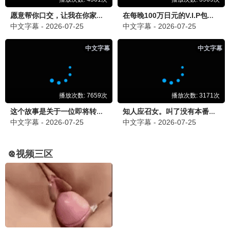
浪漫爱情喜剧
在线观看
7.7分
Silent·2023
票房冠军电影
在线观看
10.6分