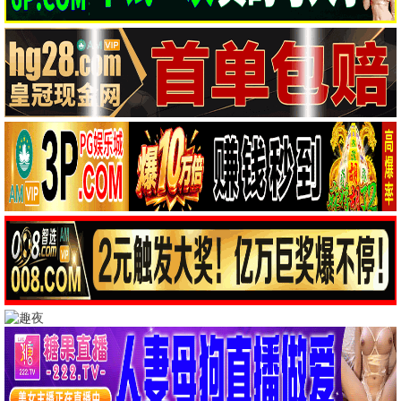
🇯🇵 热门日剧
更多日韩
最新日剧，纯爱治愈推理
半泽直树·2024