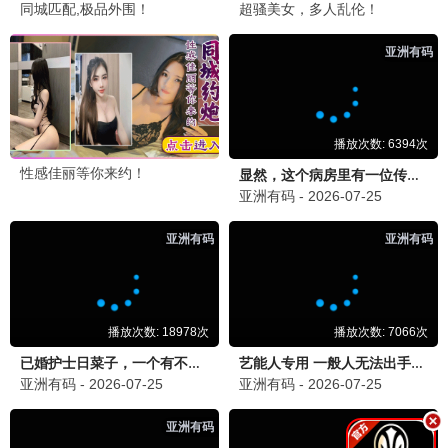
你的名字·2026
高分韩剧，追不停
在线观看
7.5分