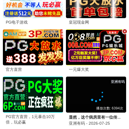
海街日记·2023
年度爆款日剧
在线观看
9.6分