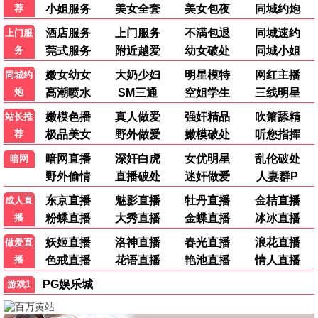
在线观看
10.8分
静雪·2024
票房冠军电影
在线观看
7.3分