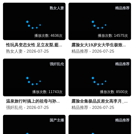
请回答1988·2026
豆瓣9.5神作
在线观看
9.5分
静雪·2025