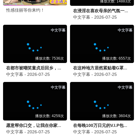
🇯🇵 热门日剧
更多日韩
最新日剧，纯爱治愈推理