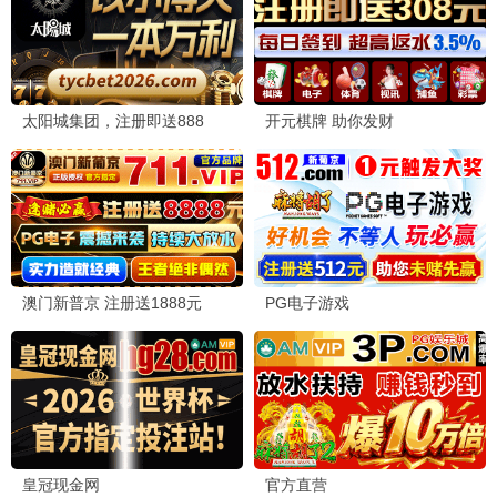
First Love·2025
年度爆款日剧
在线观看
10.3分