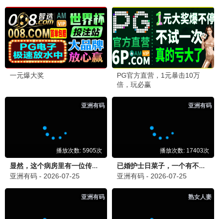
小偷家族·2024
豆瓣9.5神作
在线观看
10.5分