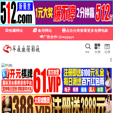
日韩在线电影
日剧韩剧 · 免费高清
日韩在线电影 · 追剧新势
力
最新日剧/韩剧/日本电影/韩国电影，每日更新，
高清画质，日韩影视大全
开始追剧