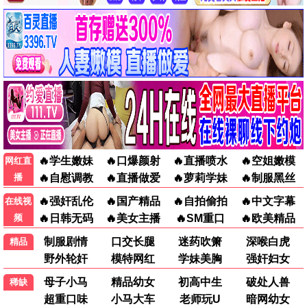
花束般的恋爱·2026
口碑佳作，必看
在线观看
8.9分