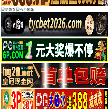
💕 浪漫韩剧
更多日韩
甜度满分，怦然心动
静雪·2024